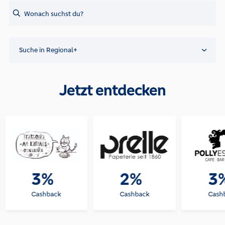
Search
Suche in Regional+
Jetzt entdecken
3%
2%
3
Cashback
Cashback
Cash